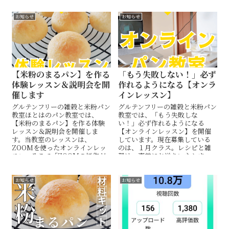
米粉パンをオンラインで学びま
しょう。
お知らせ
お知らせ
【米粉のまるパン】を作る
「もう失敗しない！」必ず
体験レッスン＆説明会を開
作れるようになる【オンラ
催します
インレッスン】
グルテンフリーの雑穀と米粉パン
グルテンフリーの雑穀と米粉パン
教室ほとはのパン教室では、
教室では、「もう失敗しな
【米粉のまるパン】を作る体験
い！」必ず作れるようになる
レッスン＆説明会を開催しま
【オンラインレッスン】を開催
す。当教室のレッスンは、
しています。現在募集している
ZOOMを使ったオンラインレッ
のは、１月クラス。レシピと雑
スン。そこで「ZOOMの操作が
穀は、事前にお送りいたしま
不安」「米粉パンを作ってみた
す。雑穀と米粉で、体が喜ぶ安
い」「教室に興味がある」皆さ
心パンを作りましょう。
まのご参加お待ちしてます。
お知らせ
お知らせ