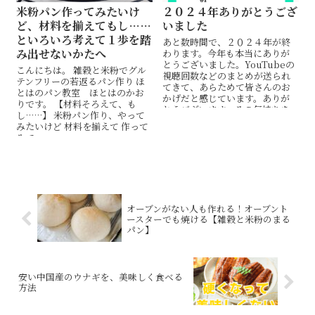
米粉パン作ってみたいけ
２０２４年ありがとうござ
ど、材料を揃えてもし……
いました
といろいろ考えて１歩を踏
あと数時間で、２０２４年が終
み出せないかたへ
わります。今年も本当にありが
とうございました。YouTubeの
こんにちは。 雑穀と米粉でグル
視聴回数などのまとめが送られ
テンフリーの若返るパン作り ほ
てきて、あらためて皆さんのお
とはのパン教室 ほとはのかお
かげだと感じています。ありが
りです。 【材料そろえて、も
とうございます。その気持ちを
し……】 米粉パン作り、やって
込めて、YouTubeショートにし
みたいけど 材料を揃えて 作って
ました。ぜひご覧ください。
みて ...
オーブンがない人も作れる！オーブント
ースターでも焼ける【雑穀と米粉のまる
パン】
安い中国産のウナギを、美味しく食べる
方法