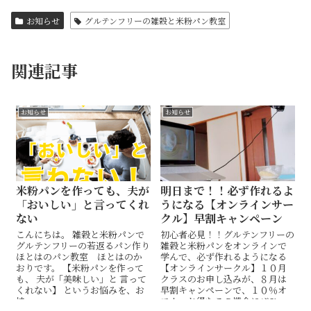
お知らせ
グルテンフリーの雑穀と米粉パン教室
関連記事
お知らせ
お知らせ
米粉パンを作っても、夫が
明日まで！！必ず作れるよ
「おいしい」と言ってくれ
うになる【オンラインサー
ない
クル】早割キャンペーン
こんにちは。 雑穀と米粉パンで
初心者必見！！グルテンフリーの
グルテンフリーの若返るパン作り
雑穀と米粉パンをオンラインで
ほとはのパン教室 ほとはのか
学んで、必ず作れるようになる
おりです。 【米粉パンを作って
【オンラインサークル】１０月
も、 夫が「美味しい」と 言って
クラスのお申し込みが、８月は
くれない】 というお悩みを、お
早割キャンペーンで、１０％オ
持...
フ！ お得なこの機会にぜひ。