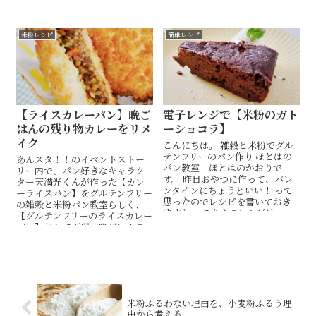
お試しください！
は、雑穀と米粉でグルテンフリー
のパン作り ほとはのパン教室
LINE公式に送ってください。
米粉レシピ
簡単レシピ
【ライスカレーパン】晩ご
電子レンジで【米粉のガト
はんの残り物カレーをリメ
ーショコラ】
イク
こんにちは。 雑穀と米粉でグル
テンフリーのパン作り ほとはの
あんスタ！！のイベントストー
パン教室 ほとはのかおりで
リー内で、パン好きなキャラク
す。 昨日おやつに作って、バレ
ター天満光くんが作った【カレ
ンタインにちょうどいい！ って
ーライスパン】をグルテンフリー
思ったのでレシピを書いておき
の雑穀と米粉パン教室らしく、
ますね。 こちらのレシピは、...
【グルテンフリーのライスカレー
パン】として再現。晩ごはんの
残り物カレーを、簡単リメイク
できます。
米粉ふるわない理由を、小麦粉ふるう理
由から考える