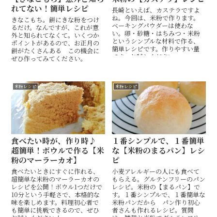
れてない！簡単レシピ
長崎といえば、カステラですよ
ね。今回は、米粉で作ります。
きなこもち。餅にきな粉をつけ
ベーキングパウダーは使わな
るだけ。なんですが、これが意
い。卵・砂糖・はちみつ・米粉
外と知られてなくて。いくつか
というシンプルな材料で作る、
ポイントがあるので、お正月の
簡単レシピです。作りやすい量
餅がたくさんある この機会に
です。お試しください。
ぜひ作ってみてください。
米粉レシピ
米粉レシピ
食べたい時が、作り時♪
１番シンプルで、１番簡単
超簡単！ボウルで作る【米
な【米粉のまるパン】レシ
粉のマーラーカオ】
ピ
食べたいときにすぐに作れる、
小麦アレルギーの人にも食べて
超簡単な米粉のマーラーカオの
もらえる。グルテンフリーのパン
レシピを公開！ボウル1つだけで
レシピ。米粉の【まるパン】で
10分という手軽さで、本格的な
す。１番シンプルで、１番簡単な
味を楽しめます。料理初心者で
米粉パンだから パン作り初心
も簡単に挑戦できるので、ぜひ
者さんも作れるレシピ。質問