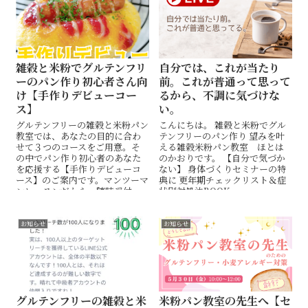
雑穀と米粉でグルテンフリ
自分では、これが当たり
ーのパン作り初心者さん向
前。これが普通って思って
け【手作りデビューコー
るから、不調に気づけな
ス】
い。
グルテンフリーの雑穀と米粉パン
こんにちは。 雑穀と米粉でグル
教室では、あなたの目的に合わ
テンフリーのパン作り 望みを叶
せて３つのコースをご用意。そ
える雑穀米粉パン教室 ほとは
の中でパン作り初心者のあなた
のかおりです。 【自分で気づか
を応援する【手作りデビューコ
ない】 身体づくりセミナーの特
ース】のご案内です。マンツーマ
典に 更年期チェックリスト＆症
ンレッスンだから、随時受付
状別対処法BOOK ...
中！
お知らせ
お知らせ
グルテンフリーの雑穀と米
米粉パン教室の先生へ【セ