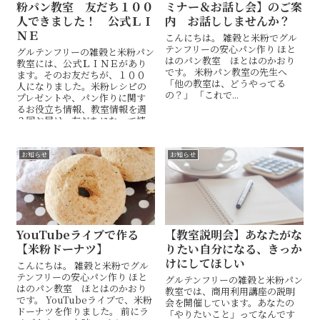
粉パン教室 友だち１００
ミナー＆お話し会】のご案
人できました！ 公式ＬＩ
内 お話ししませんか？
ＮＥ
こんにちは。 雑穀と米粉でグル
テンフリーの安心パン作り ほと
グルテンフリーの雑穀と米粉パン
はのパン教室 ほとはのかおり
教室には、公式ＬＩＮＥがあり
です。 米粉パン教室の先生へ
ます。そのお友だちが、１００
「他の教室は、どうやってる
人になりました。米粉レシピの
の？」 「これで...
プレゼントや、パン作りに関す
るお役立ち情報、教室情報を週
２回お届け。友だちになって情
報やプレゼントを受け取ってく
ださい。
お知らせ
お知らせ
YouTubeライブで作る
【教室説明会】あなたがな
【米粉ドーナツ】
りたい自分になる、きっか
けにしてほしい
こんにちは。 雑穀と米粉でグル
テンフリーの安心パン作り ほと
グルテンフリーの雑穀と米粉パン
はのパン教室 ほとはのかおり
教室では、商用利用講座の説明
です。 YouTubeライブで、米粉
会を開催しています。あなたの
ドーナツを作りました。 前にラ
「やりたいこと」ってなんです