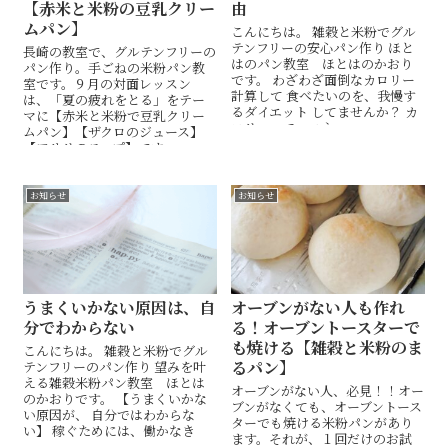
【赤米と米粉の豆乳クリー
由
ムパン】
こんにちは。 雑穀と米粉でグル
テンフリーの安心パン作り ほと
長崎の教室で、グルテンフリーの
はのパン教室 ほとはのかおり
パン作り。手ごねの米粉パン教
です。 わざわざ面倒なカロリー
室です。９月の対面レッスン
計算して 食べたいのを、我慢す
は、「夏の疲れをとる」をテー
るダイエット してませんか？ カ
マに【赤米と米粉で豆乳クリー
ロリーって、エネ...
ムパン】【ザクロのジュース】
【アサリのスープ】です。
お知らせ
お知らせ
うまくいかない原因は、自
オーブンがない人も作れ
分でわからない
る！オーブントースターで
も焼ける【雑穀と米粉のま
こんにちは。 雑穀と米粉でグル
るパン】
テンフリーのパン作り 望みを叶
える雑穀米粉パン教室 ほとは
オーブンがない人、必見！！オー
のかおりです。 【うまくいかな
ブンがなくても、オーブントース
い原因が、 自分ではわからな
ターでも焼ける米粉パンがあり
い】 稼ぐためには、働かなき
ます。それが、１回だけのお試
ゃ。 ...