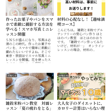
作ったお菓子やパンをスマ
材料の心配なし！【趣味満
ホで素敵に撮影する方法を
喫コース】
学べる！スマホ写真ミニレ
こんにちは。 雑穀と米粉でグル
ッスン開催
テンフリーの安心パン作り ほと
はのパン教室 ほとはのかおり
ＳＮＳが盛んになり、写真は必
です。 「雑穀でパン作ってみた
須のこの時代。作ったお菓子や
いけど、材料が…」 オンライン
パンを、スマホで簡単に素敵に
レッスンの場合、材料の...
撮れたらいいですよね。そこで
東京・世田谷でスマホ写真ミニ
レッスンを開催。花を使ったス
タイリングとスマホ撮影のコツ
がわかります。モデルとして使っ
た、お菓子やパンは試食して。
特典に聞きたい先生との個別相
お知らせ
お知らせ
談会つき。
雑穀米粉パン教室 対面レ
大人女子のダイエットに、
ッスン「夏の疲れをとる」
カロリー計算はいらない理