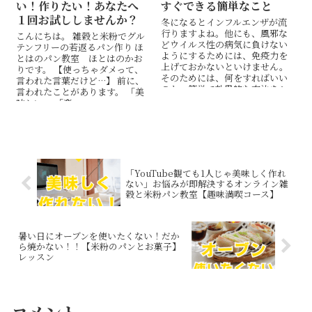
い！作りたい！あなたへ
すぐできる簡単なこと
１回お試ししませんか？
冬になるとインフルエンザが流
行りますよね。他にも、風邪な
こんにちは。 雑穀と米粉でグル
どウイルス性の病気に負けない
テンフリーの若返るパン作り ほ
ようにするためには、免疫力を
とはのパン教室 ほとはのかお
上げておかないといけません。
りです。 【使っちゃダメって、
そのためには、何をすればいい
言われた言葉だけど…】 前に、
のか。簡単で効果的な方法をシ
言われたことがあります。 「美
ョート動画でお伝えします。
味しい」 「楽...
「YouTube観ても1人じゃ美味しく作れ
ない」お悩みが即解決するオンライン雑
穀と米粉パン教室【趣味満喫コース】
暑い日にオーブンを使いたくない！だか
ら焼かない！！【米粉のパンとお菓子】
レッスン