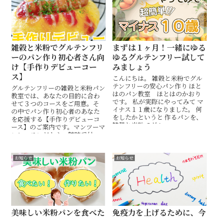
雑穀と米粉でグルテンフリ
まずは１ヶ月！一緒にゆる
ーのパン作り初心者さん向
ゆるグルテンフリー試して
け【手作りデビューコー
みましょう
ス】
こんにちは。 雑穀と米粉でグル
テンフリーの安心パン作り ほと
グルテンフリーの雑穀と米粉パン
はのパン教室 ほとはのかおり
教室では、あなたの目的に合わ
です。 私が実際にやってみて マ
せて３つのコースをご用意。そ
イナス１１歳になりました。 何
の中でパン作り初心者のあなた
をしたかというと 作るパンを、
を応援する【手作りデビューコ
雑穀と米粉でグル...
ース】のご案内です。マンツーマ
ンレッスンだから、随時受付
中！
お知らせ
お知らせ
美味しい米粉パンを食べた
免疫力を上げるために、今