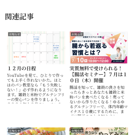
関連記事
お知らせ
お知らせ
１２月の日程
実質無料で受けられる！
【腸活セミナー】７月は１
YouTubeを見て、ひとりで作っ
０日（木）開催
ても上手く作れないかた。ほと
はのパン教室なら「もう失敗し
腸活を知って、雑穀の良さを知
ない！」必ず作れるようになり
ったらきっとあなたも雑穀と米
ます。雑穀と米粉でグルテンフリ
粉パンを食べたくなる！売って
ーの安心パンを作りましょう。
ないから作りたくなる！ゆるゆ
２０２４年１２月のレッスンや
るグルテンフリーで、体内年齢マ
イベントのお知らせです。
イナス１０歳にするために、ま
ずは腸活のことを知りましょ
う。
お知らせ
お知らせ