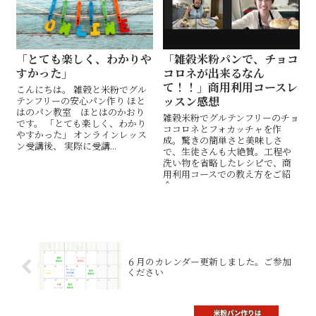
「とても楽しく、わかりや
「雑穀米粉パンで、チョコ
すかった」
コロネが出来るなん
て！！」商用利用コースレ
こんにちは。 雑穀と米粉でグル
ッスン感想
テンフリーの安心パン作り ほと
はのパン教室 ほとはのかおり
雑穀米粉でグルテンフリーのチョ
です。 「とても楽しく、わかり
ココロネとフォカッチャを作
やすかった」 オンラインレッス
成。驚きの簡単さと美味しさ
ン受講後、 実際に受講...
で、生徒さんも大絶賛。工程や
洗い物を省略したレシピで、商
用利用コースでの教え方をご紹
介。
６月のカレンダー更新しました。ご参加
ください