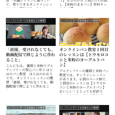
想 「対面レッスンに通ってい
う】 Ｅさんから １回だけのお試
て、家でできるオンラインレッ
し 【米粉のまるパン】材料キッ
スンにも興味があったから」 ...
トの ご感...
レッスンレポート＆生徒さんの感想
レッスンレポート＆生徒さんの感想
「直接、受けれなくても、
オンラインパン教室１回目
動画配信で同じように作れ
のレッスンは【トウモロコ
ること」
シと米粉のヨーグルトパ
ン】
こんにちは。 雑穀と米粉でグル
テンフリーの安心パン作り ほと
グルテンフリーの雑穀と米粉パン
はのパン教室 ほとはのかおり
教室では、オンラインレッスン
です。 オンラインレッスンの感
があります。６回のコース制で、
想 「直接、受けれなくても、動
１回目のレッスンは【トウモロ
画配信で同じように作れるこ
コシと米粉のヨーグルトパン】
と」 ...
おいしい！ととっても好評で
す。わからないことがあれば、
オープンチャットで質問できま
す。
レッスンレポート＆生徒さんの感想
レッスンレポート＆生徒さんの感想