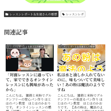
レッスンレポート＆生徒さんの感想
レッスンレポ
関連記事
レッスンレポート＆生徒さんの感想
レッスンレポート＆生徒さんの感想
「対面レッスンに通ってい
私は水と油しか入れてない
て、家でできるオンライン
のに、味もついてて美味し
レッスンにも興味があった
い！あの粉は魔法のようで
から」
すね
こんにちは。 雑穀と米粉でグル
こんにちは。 雑穀と米粉でグル
テンフリーの安心パン作り ほと
テンフリーの若返るパン作り ほ
はのパン教室 ほとはのかおり
とはのパン教室 ほとはのかお
です。 オンラインレッスンの感
りです。 【あの粉は、魔法のよ