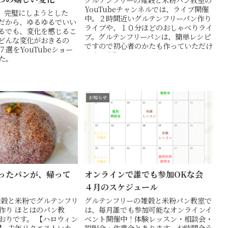
YouTubeチャンネルでは、ライブ開催
。完璧にしようとした
中。２時間近いグルテンフリーパン作り
だから、ゆるゆるでいい
ライブや、１０分ほどのおしゃべりライ
るでも、変化を感じるこ
ブ。グルテンフリーパンは、簡単レシピ
どんな変化がおきるの
ですので初心者のかたも作っていただけ
選をYouTubeショー
ます。実際のレッスンと同じようにライ
た。
ブしていますので、１度遊びに来てくだ
さいね。
お知らせ
ったパンが、帰って
オンラインで誰でも参加OKな会
４月のスケジュール
雑穀と米粉でグルテンフリ
グルテンフリーの雑穀と米粉パン教室で
作り ほとはのパン教
は、毎月誰でも参加可能なオンラインイ
おりです。 【ハロウィン
ベント開催中！体験レッスン・相談会・
】 去年リクエストいた
説明会・作業会とあります。お時間合う