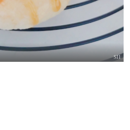
SI1
り