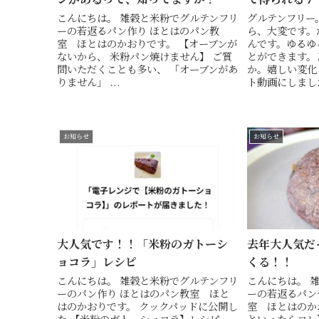
こんにちは。 雑穀と米粉でグルテンフリ
グルテンフリー
ーの若返るパン作り ほとはのパン教
ら、大変です。
室 ほとはのかおりです。 【オーブンが
んです。ゆるゆ
ないから、 米粉パン焼けません】 ご質
とができます。
問いただくことも多い、 「オーブンがあ
か。嬉しい変化７
りません」 ...
ト動画にしまし
お知らせ
お知らせ
大人気です！！「米粉のガトーシ
去年大人気だ
ョコラ」レシピ
くる！！
こんにちは。 雑穀と米粉でグルテンフリ
こんにちは。 
ーのパン作り ほとはのパン教室 ほと
ーの若返るパン
はのかおりです。 クックパッドに公開し
室 ほとはのか
た 【米粉のガトーショコラ】レシピ。
といったらコレ