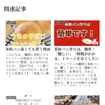
関連記事
お知らせ
お知らせ
米粉パン高くても買う理由
米粉パン作りは、簡単！
「難しい」「時間がかか
こんにちは。 雑穀と米粉でグル
る」イメージをなくしたい
テンフリーの若返るパン作り ほ
とはのパン教室 ほとはのかお
グルテンフリーの雑穀と米粉パン
りです。 【他の子は、パン食べ
は、難しくないです。簡単です。
てるのに うちの子だけ、おにぎ
１時間で、出来ます。それに、
りじゃ可哀そう】 「米粉パン高
こねないでいいんです。これま
いな...
でオンラインレッスンをした経
験から、皆さんが失敗する所を
作りやすく改善していきまし
た。オンラインでも、必ず作れ
るようになります。
お知らせ
お知らせ