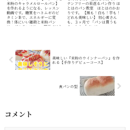
米粉のキャラメルロールパン】
テンフリーの若返るパン作り ほ
を作れるようになる、レッスン
とはのパン教室 ほとはのかお
動画です。糖質をハトムギのビ
りです。 【黒も！白も！芋も！
タミンＢで、エネルギーに変
どれも美味しい】 初心者さん
換！体にいい雑穀と米粉パン
も、３ヶ月で 「パンは買うも
は、グルテンフリー。簡単ではな
の」から 「パンは...
いですが、作り甲斐のあるパン
です。
美味しい『米粉のウインナーパン』を作
れる【手作りデビューコース】
食パンの型
コメント