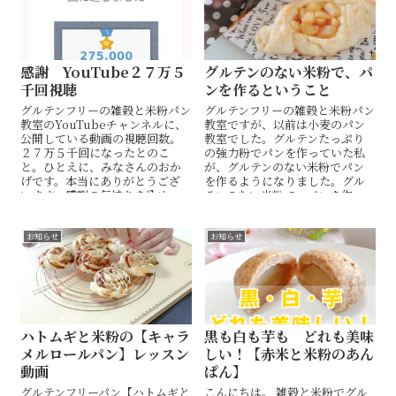
感謝 YouTube２７万５
グルテンのない米粉で、パ
千回視聴
ンを作るということ
グルテンフリーの雑穀と米粉パン
グルテンフリーの雑穀と米粉パン
教室のYouTubeチャンネルに、
教室ですが、以前は小麦のパン
公開している動画の視聴回数。
教室でした。グルテンたっぷり
２７万５千回になったとのこ
の強力粉でパンを作っていた私
と。ひとえに、みなさんのおか
が、グルテンのない米粉でパン
げです。本当にありがとうござ
を作るようになりました。グル
います。感謝の気持ちを込め
テンのない米粉で、パンを作
て。
る。って一見難しそうに感じま
すが、そんなことはありませ
ん。米粉パン簡単です。
お知らせ
お知らせ
ハトムギと米粉の【キャラ
黒も白も芋も どれも美味
メルロールパン】レッスン
しい！【赤米と米粉のあん
動画
ぱん】
グルテンフリーパン【ハトムギと
こんにちは。 雑穀と米粉でグル