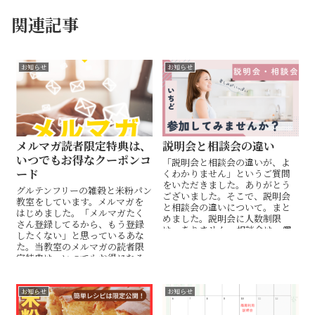
関連記事
お知らせ
お知らせ
メルマガ読者限定特典は、
説明会と相談会の違い
いつでもお得なクーポンコ
「説明会と相談会の違いが、よ
ード
くわかりません」というご質問
をいただきました。ありがとう
グルテンフリーの雑穀と米粉パン
ございました。そこで、説明会
教室をしています。メルマガを
と相談会の違いについて。まと
はじめました。「メルマガたく
めました。説明会に人数制限
さん登録してるから、もう登録
は、ありません。相談会は、個
したくない」と思っているあな
別です。まだ空いている今のう
た。当教室のメルマガの読者限
ち、ご予約よろしくお願いいた
定特典は、いつでもお得になる
します。
クーポンコード。メルマガ登録
お待ちしてます。
お知らせ
お知らせ