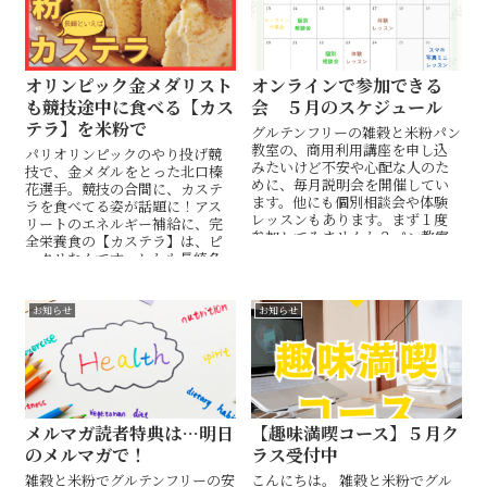
オリンピック金メダリスト
オンラインで参加できる
も競技途中に食べる【カス
会 ５月のスケジュール
テラ】を米粉で
グルテンフリーの雑穀と米粉パン
教室の、商用利用講座を申し込
パリオリンピックのやり投げ競
みたいけど不安や心配な人のた
技で、金メダルをとった北口榛
めに、毎月説明会を開催してい
花選手。競技の合間に、カステ
ます。他にも個別相談会や体験
ラを食べてる姿が話題に！アス
レッスンもあります。まず１度
リートのエネルギー補給に、完
参加してみませんか？パン教室
全栄養食の【カステラ】は、ピ
以外に、オンライン作業会も開
ッタリなんです。しかも長崎名
催中。1人だと行動がブレてしま
物。そこでそのカステラを、米
う人に、おすすめです。
粉で作りました。動画をご覧く
ださい。
お知らせ
お知らせ
メルマガ読者特典は…明日
【趣味満喫コース】５月ク
のメルマガで！
ラス受付中
雑穀と米粉でグルテンフリーの安
こんにちは。 雑穀と米粉でグル