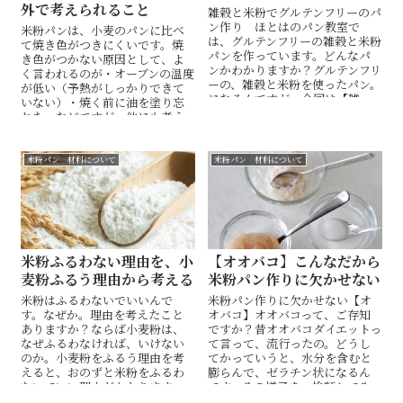
外で考えられること
雑穀と米粉でグルテンフリーのパ
ン作り ほとはのパン教室で
米粉パンは、小麦のパンに比べ
は、グルテンフリーの雑穀と米粉
て焼き色がつきにくいです。焼
パンを作っています。どんなパ
き色がつかない原因として、よ
ンかわかりますか？グルテンフリ
く言われるのが・オーブンの温度
ーの、雑穀と米粉を使ったパン。
が低い（予熱がしっかりできて
になるんですが、今回は【雑
いない）・焼く前に油を塗り忘
穀】について詳しくご説明しま
れた。などですが、他にも考え
す。
られることがあります。それが
砂糖。
米粉パン 材料について
米粉パン 材料について
米粉ふるわない理由を、小
【オオバコ】こんなだから
麦粉ふるう理由から考える
米粉パン作りに欠かせない
米粉はふるわないでいいんで
米粉パン作りに欠かせない【オ
す。なぜか。理由を考えたこと
オバコ】オオバコって、ご存知
ありますか？ならば小麦粉は、
ですか？昔オオバコダイエットっ
なぜふるわなければ、いけない
て言って、流行ったの。どうし
のか。小麦粉をふるう理由を考
てかっていうと、水分を含むと
えると、おのずと米粉をふるわ
膨らんで、ゼラチン状になるん
ないでいい理由がわかります。
です。その様子を、検証してみ
ふるうのは、脂質とグルテンが
ました。