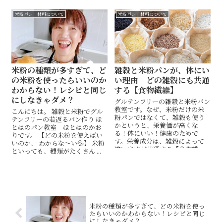
関係しています。空気を含ませ
るためなんです。
米粉パン 材料について
米粉パン 材料について
米粉の種類が多すぎて、ど
雑穀と米粉パンが、体にい
の米粉を使ったらいいのか
い理由 どの雑穀にも共通
わからない！レシピと同じ
する【食物繊維】
にしなきゃダメ？
グルテンフリーの雑穀と米粉パン
教室です。なぜ、米粉だけの米
こんにちは。 雑穀と米粉でグル
粉パンではなくて、雑穀も使う
テンフリーの若返るパン作り ほ
かというと、栄養価が高くな
とはのパン教室 ほとはのかお
る！体にいい！健康のためで
りです。 【どの米粉を使えばい
す。栄養成分は、雑穀によって
いのか、 わからな〜い💦】 米粉
違いますが共通する【食物繊
といっても、種類がたくさん ...
維】についてです。体にいい雑
穀と米粉パンを、作れるような
る大人のサークル活動しません
か。
米粉の種類が多すぎて、どの米粉を使っ
たらいいのかわからない！レシピと同じ
にしなきゃダメ？