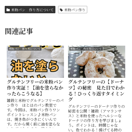
米粉パン 作り方について
米粉パン作り
関連記事
米粉パン 作り方について
米粉パン 作り方について
グルテンフリーの米粉パン
グルテンフリーの【ドーナ
作り実証！【油を塗らなか
ツ】の秘密 見た目でわか
ったらこうなる】
る！ひっくり返すタイミン
グ
雑穀と米粉でグルテンフリーのパ
ン作り ほとはのパン教室で
グルテンフリーのドーナツ作りの
す。今回は、米粉パン作りワン
秘密を公開！雑穀（アマランサ
ポイントレッスン♪米粉パン
ス）と米粉を使ったヘルシーな
は、焼き色がつきにくいんで
ドーナツの作り方を学びましょ
す。だから焼く前に油を塗らな
う。ポイントは、時間じゃな
いとダメなんです。塗らない
い。色でわかる！揚げてる時の