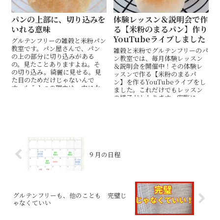
パンの上部に、切り込みを
体験レッスン＆説明会で作
いれる意味
る【米粉のまるパン】作り
YouTubeライブしました
グルテンフリーの雑穀と米粉パン
教室です。パン屋さんで、パン
雑穀と米粉でグルテンフリーのパ
の上の部分に切り込みがある
ン教室では、毎月体験レッスン
の。見たことありますよね。そ
＆説明会を開催中！その体験レ
の切り込み。綺麗に見せる。見
ッスンで作る【米粉のまるパ
た目のためだけじゃないんで
ン】を作るYouTubeライブをし
す。もう１つの理由は、中に火
ました。これだけでもレッスン
を通すため。その切り込みの上
の様子がわかります。実際に一
手な入れ方をショート動画とと
緒に作ってみたいかたは、ぜひ
もにどうぞ。
体験レッスン＆説明会にご参加
ください。
９月の日程
グルテンフリーも、他のことも 完璧じ
ゃなくていい