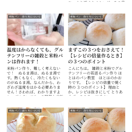
と、真っ白。軽石みたいになり
ひっくり返すタイミング。その見
ます。実際どう白く軽石みたい
極め方とは？
なのか、実証します。
米粉パン 作り方について
米粉パン 作り方について
温度はからなくても、グル
まずこの３つをおさえて！
テンフリーの雑穀と米粉パ
【レシピの倍量作るとき】
ンは作れます！
の３つのポイント
米粉パン作り、難しく考えない
こんにちは。 雑穀と米粉でグル
で！ ぬるま湯は、ぬるま湯で
テンフリーの若返るパン作り ほ
す。熱くもなく、冷たくもない
とはのパン教室 ほとはのかお
のがぬるま湯。なんだから、わ
りです。 【レシピの倍量で焼く
ざわざ温度をはかる必要ありま
時の ３つのポイント】 理由と
せん！さわれば、わかりますよ
か、レシピは抜きにして とりあ
ね。グルテンフリーの雑穀と米粉
えず、この３つがポイン...
パン教室では、ぬるま湯はさわ
って確認しています。
米粉パン 作り方について
米粉パン 作り方について