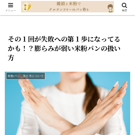
メニュー
検索
その１回が失敗への第１歩になってる
かも！？膨らみが弱い米粉パンの扱い
方
米粉パン 作り方について